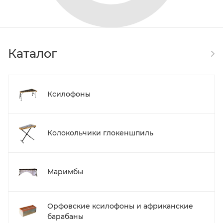
Каталог
Ксилофоны
Колокольчики глокеншпиль
Маримбы
Орфовские ксилофоны и африканские
барабаны