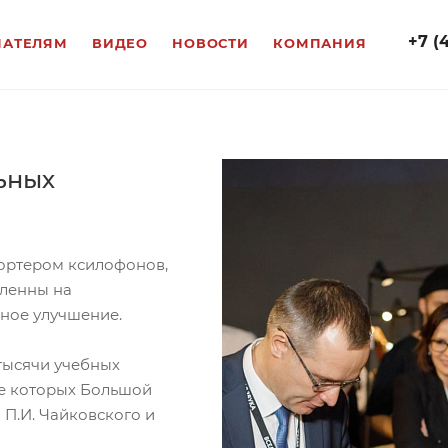
+7 (
ПАТЕЛЯМ
ВИДЕО
НОВОСТИ
КОМПАНИЯ
ьных
портером ксилофонов,
вленны на
ное улучшение.
тысячи учебных
ле которых Большой
 П.И. Чайковского и