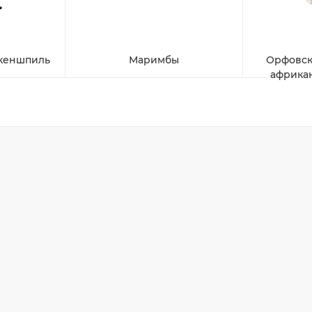
океншпиль
Маримбы
Орфовск
африка