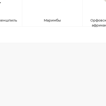
океншпиль
Маримбы
Орфовск
африка