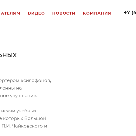
+7 (
ПАТЕЛЯМ
ВИДЕО
НОВОСТИ
КОМПАНИЯ
ьных
портером ксилофонов,
вленны на
ное улучшение.
тысячи учебных
ле которых Большой
 П.И. Чайковского и