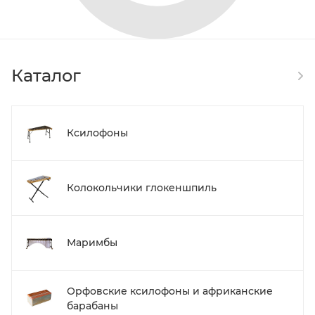
Каталог
Ксилофоны
Колокольчики глокеншпиль
Маримбы
Орфовские ксилофоны и африканские
барабаны