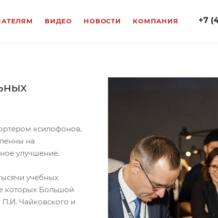
+7 (
ПАТЕЛЯМ
ВИДЕО
НОВОСТИ
КОМПАНИЯ
ьных
портером ксилофонов,
вленны на
ное улучшение.
тысячи учебных
ле которых Большой
 П.И. Чайковского и