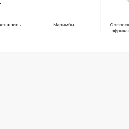
океншпиль
Маримбы
Орфовск
африка