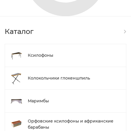
Каталог
Ксилофоны
Колокольчики глокеншпиль
Маримбы
Орфовские ксилофоны и африканские
барабаны