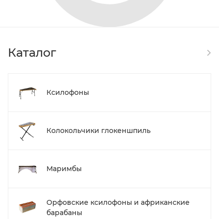
Каталог
Ксилофоны
Колокольчики глокеншпиль
Маримбы
Орфовские ксилофоны и африканские
барабаны