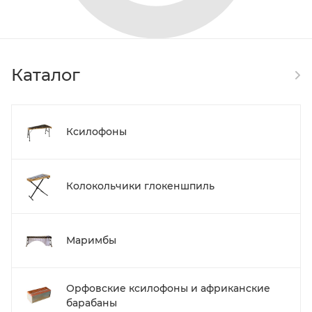
Каталог
Ксилофоны
Колокольчики глокеншпиль
Маримбы
Орфовские ксилофоны и африканские
барабаны