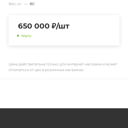
Вес, кг
—
80
650 000
₽
/шт
Мало
Цена действительна только для интернет-магазина и может
отличаться от цен в розничных магазинах