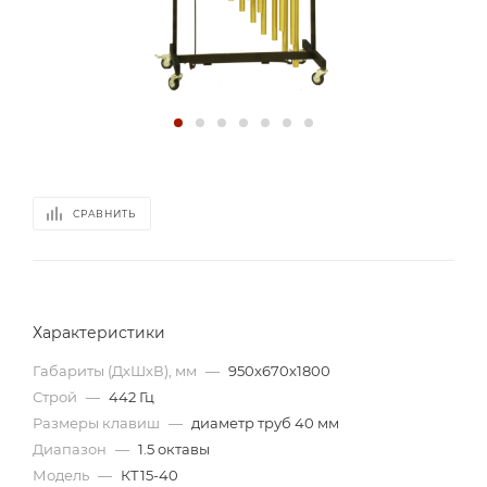
СРАВНИТЬ
Характеристики
Габариты (ДхШхВ), мм
—
950х670х1800
Строй
—
442 Гц
Размеры клавиш
—
диаметр труб 40 мм
Диапазон
—
1.5 октавы
Модель
—
КТ15-40