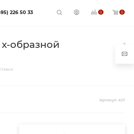
495) 226 50 33
0
0
 х-образной
ставки
Артикул:
401