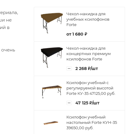
ериала,
Чехол-накидка для
учебных ксилофонов
ши не
Forte
ий в
от
1 680 ₽
Чехол-накидка для
 очень
концертных премиум
ксилофонов Forte
2 268
₽
/шт
Ксилофон учебный с
регулируемой высотой
Forte КУ-35 47125,00 руб.
47 125
₽
/шт
Ксилофон учебный
настольный Forte КУН-35
39650,00 руб.