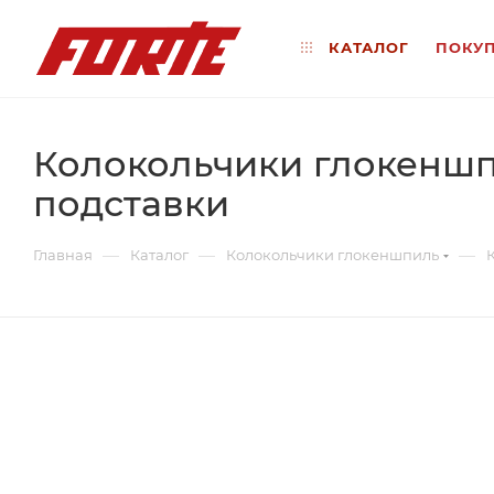
КАТАЛОГ
ПОКУ
Колокольчики глокеншп
подставки
—
—
—
Главная
Каталог
Колокольчики глокеншпиль